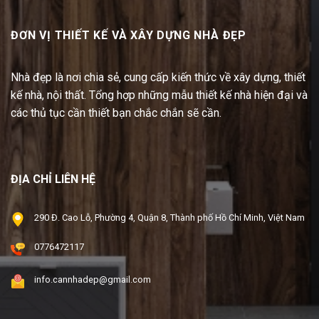
ĐƠN VỊ THIẾT KẾ VÀ XÂY DỰNG NHÀ ĐẸP
Nhà đẹp là nơi chia sẻ, cung cấp kiến thức về xây dựng, thiết
kế nhà, nội thất. Tổng hợp những mẫu thiết kế nhà hiện đại và
các thủ tục cần thiết bạn chắc chắn sẽ cần.
ĐỊA CHỈ LIÊN HỆ
290 Đ. Cao Lỗ, Phường 4, Quận 8, Thành phố Hồ Chí Minh, Việt Nam
0776472117
info.cannhadep@gmail.com