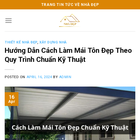
Skip
TRANG TIN TỨC VỀ NHÀ ĐẸP
to
content
THIẾT KẾ NHÀ ĐẸP
,
XÂY DỰNG NHÀ
Hướng Dẫn Cách Làm Mái Tôn Đẹp Theo
Quy Trình Chuẩn Kỹ Thuật
POSTED ON
APRIL 16, 2024
BY
ADMIN
16
Apr