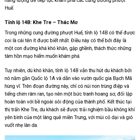
năng lượng để tiếp tục khám phá các cung đường phượt
Huế.
Tỉnh lộ 14B: Khe Tre – Thác Mơ
Trong những cung đường phượt Huế, tỉnh lộ 14B có thể được
coi là cái tên ít được biết nhất. Điều này có thể bởi đây là
một con đường khá khó khăn, gập ghềnh, thách thức những
tâm hồn mạo hiểm muốn khám phá.
Tuy nhiên, dù khó khăn, tỉnh lộ 14B vẫn thu hút du khách bởi
nó nằm gần Quốc lộ 1A và dẫn vào vườn quốc gia Bạch Mã
hùng vĩ. Trên đoạn đường này, chỉ có núi non trùng điệp và
tiếng chim râm ran, tạo nên một bức tranh hoang sơ, đối lập
hoàn toàn với bề ngoài sôi động của thành phố. Kết thúc tại
thị trấn Khe Tre, du khách sẽ được trải nghiệm bầu không khí
yên bình của một làng quê miền Trung, với mùi cỏ dại và gió
vuốt nhẹ làn da.