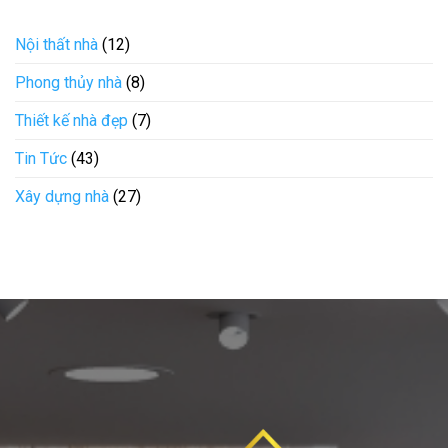
Nội thất nhà
(12)
Phong thủy nhà
(8)
Thiết kế nhà đẹp
(7)
Tin Tức
(43)
Xây dựng nhà
(27)