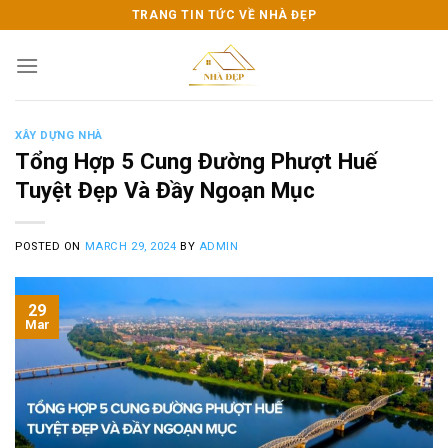
Skip
TRANG TIN TỨC VỀ NHÀ ĐẸP
to
content
XÂY DỰNG NHÀ
Tổng Hợp 5 Cung Đường Phượt Huế
Tuyệt Đẹp Và Đầy Ngoạn Mục
POSTED ON
MARCH 29, 2024
BY
ADMIN
29
Mar