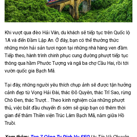
Khi vượt qua đèo Hải Vân, du khách sẽ tiếp tục trên Quốc lộ
1A và đến Đầm Lập An. Ở đây, bạn có thể thưởng thức
những món hải sản tươi ngon tại những nhà hàng ven đầm.
Tiếp theo, hành trình chinh phục cung đường phượt tiếp tục
thông qua hầm Phước Tượng và ngã ba chợ Cầu Hai, rồi tới
vườn quốc gia Bạch Mã.
Tại đây, những người yêu thích chụp ảnh sẽ được tận hưởng
cảnh đẹp từ Vọng Hải Đài, thác Đỗ Quyên, thác Trĩ Sao, rừng
Chò Đen, thác Trượt… Theo kinh nghiệm của những phượt
thủ, việc bắt đầu chuyến đi sớm sẽ giúp bạn có thêm thời
gian để thăm Thiền viện Trúc Lâm Bạch Mã, nằm giữa Hồ
Truồi.
Xem thêm:
Top 7 Công Ty Dịch Vụ SEO
Uy Tín Và Chuyên