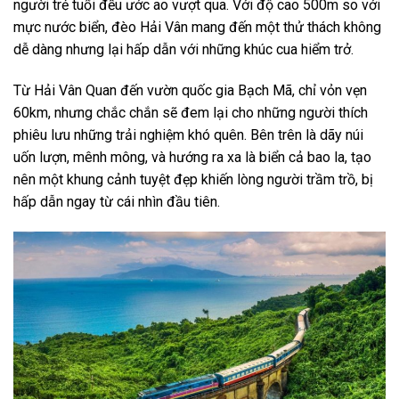
người trẻ tuổi đều ước ao vượt qua. Với độ cao 500m so với
mực nước biển, đèo Hải Vân mang đến một thử thách không
dễ dàng nhưng lại hấp dẫn với những khúc cua hiểm trở.
Từ Hải Vân Quan đến vườn quốc gia Bạch Mã, chỉ vỏn vẹn
60km, nhưng chắc chắn sẽ đem lại cho những người thích
phiêu lưu những trải nghiệm khó quên. Bên trên là dãy núi
uốn lượn, mênh mông, và hướng ra xa là biển cả bao la, tạo
nên một khung cảnh tuyệt đẹp khiến lòng người trầm trồ, bị
hấp dẫn ngay từ cái nhìn đầu tiên.