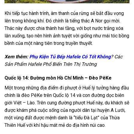
Khi tiếp tục hành trình, âm thanh của rừng sẽ bắt đầu vọng
lên trong không khí. Đó chính là tiếng thác A Nor gọi mời.
Thác này được chia thành hai tầng, với bọt nước trắng xóa
lăn xuống, tạo nên hình ảnh tuyệt vời giống như mái tóc bồng
bềnh của một nàng tiên trong truyền thuyết.
Xem thêm:
Phụ Kiện Tủ Bếp Hafele Có Tốt Không
? Các
Sản Phẩm Hafele Phổ Biến Trên Thị Trường
Quốc lộ 14: Đường mòn Hồ Chí Minh – Đèo PêKe
Một trong những địa điểm đi phượt ở Huế lý tưởng hàng đầu
chính là đèo PêKe trên Quốc lộ 14 và con đường dọc biên
giới Việt – Lào. Trên cung đường phượt Huế này, du khách sẽ
được khám phá cuộc sống của người dân tại huyện A Lưới,
một vùng đất được mệnh danh là “tiểu Đà Lạt” của Thừa
Thiên Huế với khí hậu mát mẻ do địa hình núi cao.